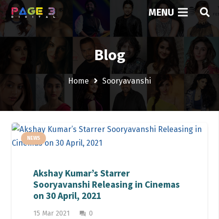
MENU
Blog
Home
Sooryavanshi
NEWS
Akshay Kumar’s Starrer
Sooryavanshi Releasing in Cinemas
on 30 April, 2021
15 Mar 2021
0
question_answer