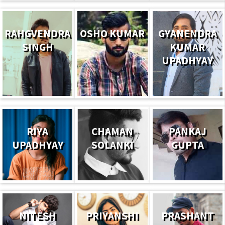
RAHGVENDRA
OSHO KUMAR
GYANENDRA
SINGH
KUMAR
UPADHYAY
RIYA
CHAMAN
PANKAJ
UPADHYAY
SOLANKI
GUPTA
NITESH
PRIYANSHI
PRASHANT