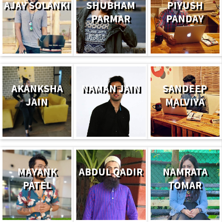
AJAY SOLANKI
SHUBHAM
PIYUSH
PARMAR
PANDAY
AKANKSHA
NAMAN JAIN
SANDEEP
JAIN
MALVIYA
MAYANK
ABDUL QADIR
NAMRATA
PATEL
TOMAR