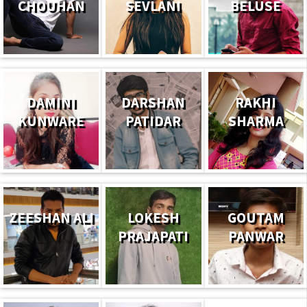
CHOUHAN
SEVLANI
BELUSE
DAMINI
DARSHAN
RAKHI
KUNWARE
PATIDAR
SHARMA
ZEESHAN ALI
LOKESH
GOUTAM
PRAJAPATI
PANWAR