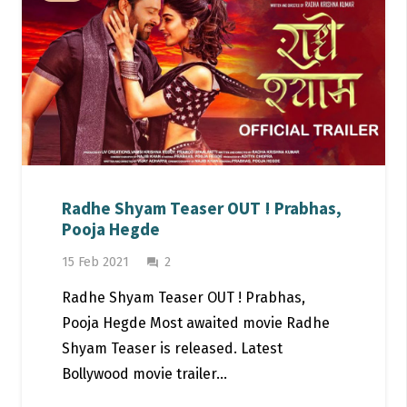
Radhe Shyam Teaser OUT ! Prabhas,
Pooja Hegde
Comments
15 Feb 2021
2
question_answer
Radhe Shyam Teaser OUT ! Prabhas,
Pooja Hegde Most awaited movie Radhe
Shyam Teaser is released. Latest
Bollywood movie trailer…