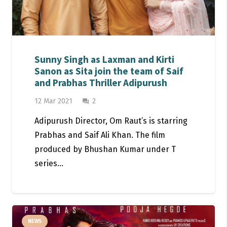
Sunny Singh as Laxman and Kirti
Sanon as Sita join the team of Saif
and Prabhas Thriller Adipurush
Comments
12 Mar 2021
2
question_answer
Adipurush Director, Om Raut’s is starring
Prabhas and Saif Ali Khan. The film
produced by Bhushan Kumar under T
series…
NEWS