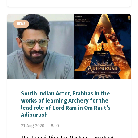
NEWS
South Indian Actor, Prabhas in the
works of learning Archery for the
lead role of Lord Ram in Om Raut’s
Adipurush
21 Aug 2020
0
question_answer
The Tanhaji Director, Om Raut is working