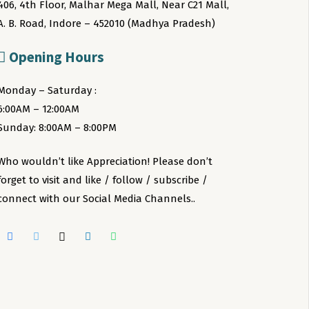
406, 4th Floor, Malhar Mega Mall, Near C21 Mall,
A. B. Road, Indore – 452010 (Madhya Pradesh)
Opening Hours
Monday – Saturday :
6:00AM – 12:00AM
Sunday: 8:00AM – 8:00PM
Who wouldn’t like Appreciation! Please don’t
forget to visit and like / follow / subscribe /
connect with our Social Media Channels..