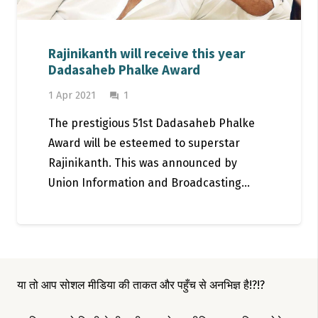
Rajinikanth will receive this year
Dadasaheb Phalke Award
Comment
1 Apr 2021
1
question_answer
The prestigious 51st Dadasaheb Phalke
Award will be esteemed to superstar
Rajinikanth. This was announced by
Union Information and Broadcasting…
या तो आप सोशल मीडिया की ताकत और पहुँच से अनभिज्ञ है!?!?