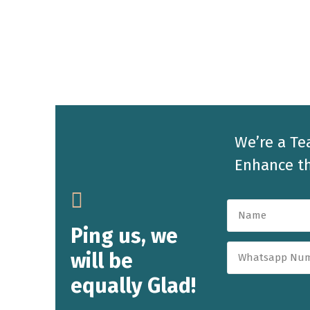
We’re a Te
Enhance th
Ping us, we
will be
equally Glad!