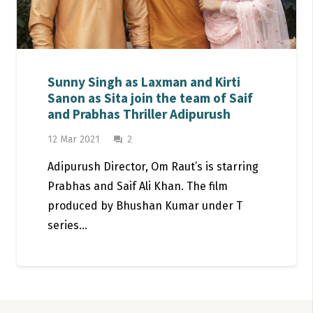
Sunny Singh as Laxman and Kirti
Sanon as Sita join the team of Saif
and Prabhas Thriller Adipurush
Comments
12 Mar 2021
2
question_answer
Adipurush Director, Om Raut’s is starring
Prabhas and Saif Ali Khan. The film
produced by Bhushan Kumar under T
series…