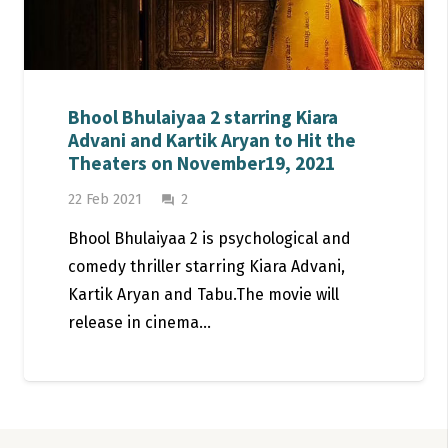
Bhool Bhulaiyaa 2 starring Kiara
Advani and Kartik Aryan to Hit the
Theaters on November19, 2021
Comments
22 Feb 2021
2
question_answer
Bhool Bhulaiyaa 2 is psychological and
comedy thriller starring Kiara Advani,
Kartik Aryan and Tabu.The movie will
release in cinema…