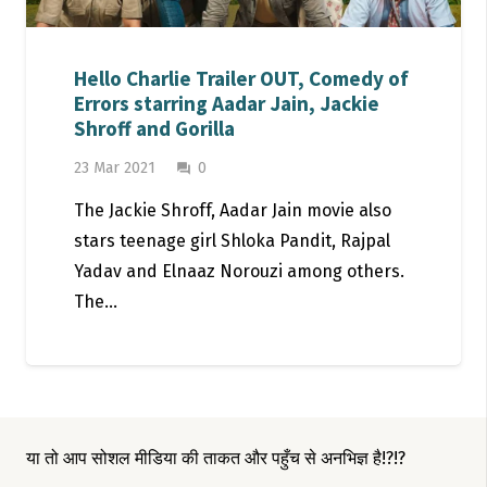
Hello Charlie Trailer OUT, Comedy of
Errors starring Aadar Jain, Jackie
Shroff and Gorilla
23 Mar 2021
0
question_answer
The Jackie Shroff, Aadar Jain movie also
stars teenage girl Shloka Pandit, Rajpal
Yadav and Elnaaz Norouzi among others.
The…
या तो आप सोशल मीडिया की ताकत और पहुँच से अनभिज्ञ है!?!?