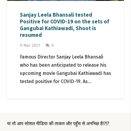
Sanjay Leela Bhansali tested
Positive for COVID-19 on the sets of
Gangubai Kathiawadi, Shoot is
resumed
9 Mar 2021
0
question_answer
Famous Director Sanjay Leela Bhansali
who has been anticipated to release his
upcoming movie Gangubai Kathiawadi has
tested positive for COVID-19. As…
या तो आप सोशल मीडिया की ताकत और पहुँच से अनभिज्ञ है!?!?