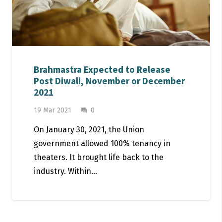
Brahmastra Expected to Release
Post Diwali, November or December
2021
19 Mar 2021
0
question_answer
On January 30, 2021, the Union
government allowed 100% tenancy in
theaters. It brought life back to the
industry. Within…