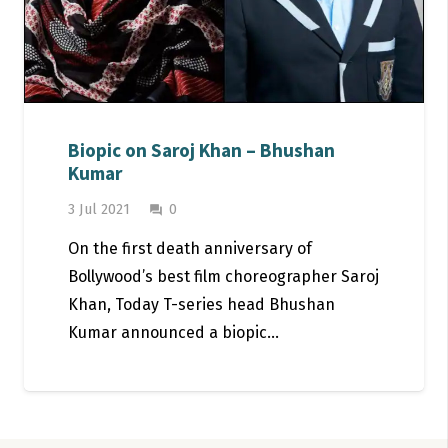
Biopic on Saroj Khan – Bhushan
Kumar
3 Jul 2021
0
question_answer
On the first death anniversary of
Bollywood’s best film choreographer Saroj
Khan, Today T-series head Bhushan
Kumar announced a biopic…