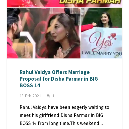
Rahul Vaidya Offers Marriage
Proposal for Disha Parmar in BIG
BOSS 14
Comment
13 Feb 2021
1
question_answer
Rahul Vaidya have been eagerly waiting to
meet his girlfriend Disha Parmar in BIG
BOSS 14 from long time.This weekend…