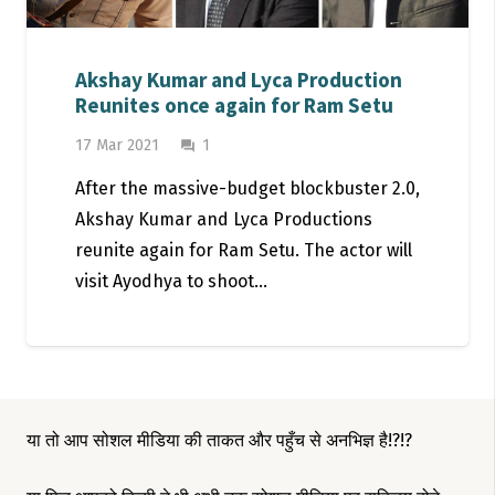
Akshay Kumar and Lyca Production
Reunites once again for Ram Setu
Comment
17 Mar 2021
1
question_answer
After the massive-budget blockbuster 2.0,
Akshay Kumar and Lyca Productions
reunite again for Ram Setu. The actor will
visit Ayodhya to shoot…
या तो आप सोशल मीडिया की ताकत और पहुँच से अनभिज्ञ है!?!?