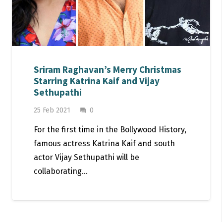
Sriram Raghavan’s Merry Christmas
Starring Katrina Kaif and Vijay
Sethupathi
25 Feb 2021
0
question_answer
For the first time in the Bollywood History,
famous actress Katrina Kaif and south
actor Vijay Sethupathi will be
collaborating…