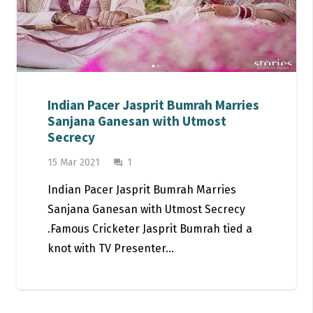
Indian Pacer Jasprit Bumrah Marries
Sanjana Ganesan with Utmost
Secrecy
Comment
15 Mar 2021
1
question_answer
Indian Pacer Jasprit Bumrah Marries
Sanjana Ganesan with Utmost Secrecy
.Famous Cricketer Jasprit Bumrah tied a
knot with TV Presenter…