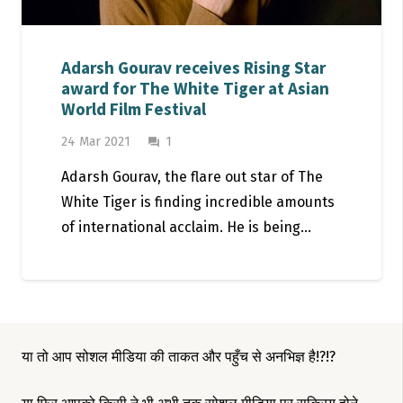
Adarsh Gourav receives Rising Star
award for The White Tiger at Asian
World Film Festival
Comment
24 Mar 2021
1
question_answer
Adarsh Gourav, the flare out star of The
White Tiger is finding incredible amounts
of international acclaim. He is being…
या तो आप सोशल मीडिया की ताकत और पहुँच से अनभिज्ञ है!?!?