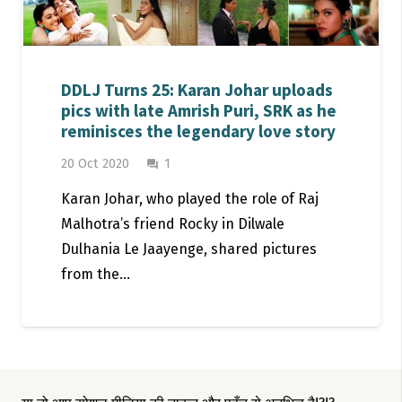
DDLJ Turns 25: Karan Johar uploads
pics with late Amrish Puri, SRK as he
reminisces the legendary love story
Comment
20 Oct 2020
1
question_answer
Karan Johar, who played the role of Raj
Malhotra’s friend Rocky in Dilwale
Dulhania Le Jaayenge, shared pictures
from the…