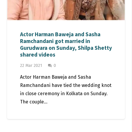
Actor Harman Baweja and Sasha
Ramchandani got married in
Gurudwara on Sunday, Shilpa Shetty
shared videos
22 Mar 2021
0
question_answer
Actor Harman Baweja and Sasha
Ramchandani have tied the wedding knot
in close ceremony in Kolkata on Sunday.
The couple…