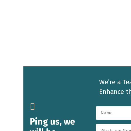
We’re a Te
Enhance th
Ping us, we