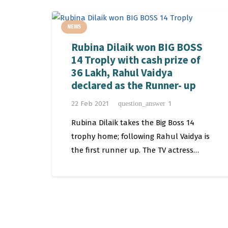
NEWS
Rubina Dilaik won BIG BOSS
14 Troply with cash prize of
36 Lakh, Rahul Vaidya
declared as the Runner- up
Comment
22 Feb 2021
1
question_answer
Rubina Dilaik takes the Big Boss 14
trophy home; following Rahul Vaidya is
the first runner up. The TV actress…