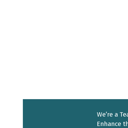
We’re a Te
Enhance th