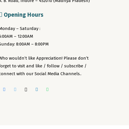
A. B. Road, Indore – 452010 (Madhya Pradesh)
Opening Hours
Monday – Saturday :
6:00AM – 12:00AM
Sunday: 8:00AM – 8:00PM
Who wouldn’t like Appreciation! Please don’t
forget to visit and like / follow / subscribe /
connect with our Social Media Channels..