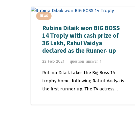
NEWS
Rubina Dilaik won BIG BOSS
14 Troply with cash prize of
36 Lakh, Rahul Vaidya
declared as the Runner- up
Comment
22 Feb 2021
1
question_answer
Rubina Dilaik takes the Big Boss 14
trophy home; following Rahul Vaidya is
the first runner up. The TV actress…