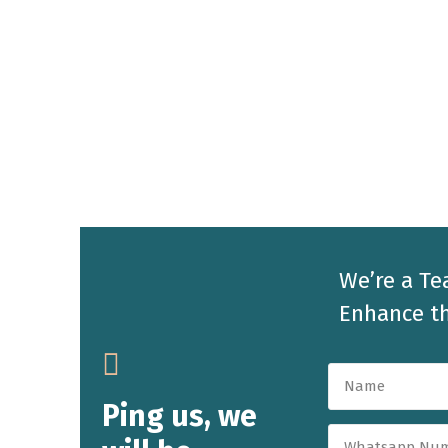
We’re a Te
Enhance th
Ping us, we