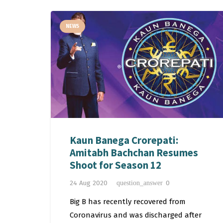
NEWS
Kaun Banega Crorepati:
Amitabh Bachchan Resumes
Shoot for Season 12
24 Aug 2020
0
question_answer
Big B has recently recovered from
Coronavirus and was discharged after