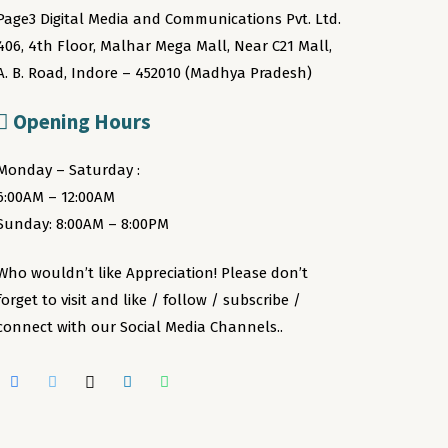
Page3 Digital Media and Communications Pvt. Ltd.
406, 4th Floor, Malhar Mega Mall, Near C21 Mall,
A. B. Road, Indore – 452010 (Madhya Pradesh)
Opening Hours
Monday – Saturday :
6:00AM – 12:00AM
Sunday: 8:00AM – 8:00PM
Who wouldn’t like Appreciation! Please don’t
forget to visit and like / follow / subscribe /
connect with our Social Media Channels..