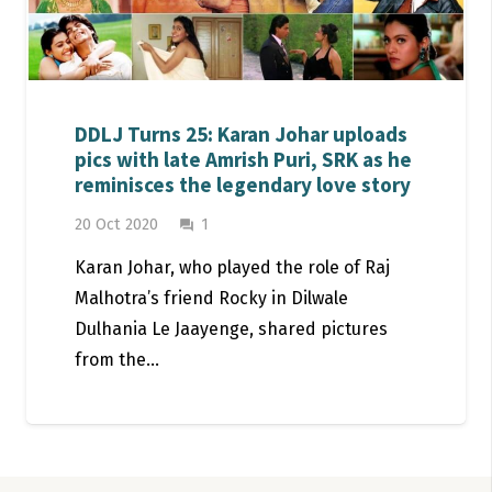
DDLJ Turns 25: Karan Johar uploads
pics with late Amrish Puri, SRK as he
reminisces the legendary love story
Comment
20 Oct 2020
1
question_answer
Karan Johar, who played the role of Raj
Malhotra’s friend Rocky in Dilwale
Dulhania Le Jaayenge, shared pictures
from the…