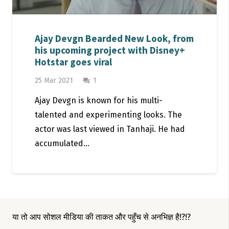
Ajay Devgn Bearded New Look, from
his upcoming project with Disney+
Hotstar goes viral
Comment
25 Mar 2021
1
question_answer
Ajay Devgn is known for his multi-
talented and experimenting looks. The
actor was last viewed in Tanhaji. He had
accumulated…
या तो आप सोशल मीडिया की ताकत और पहुँच से अनभिज्ञ है!?!?