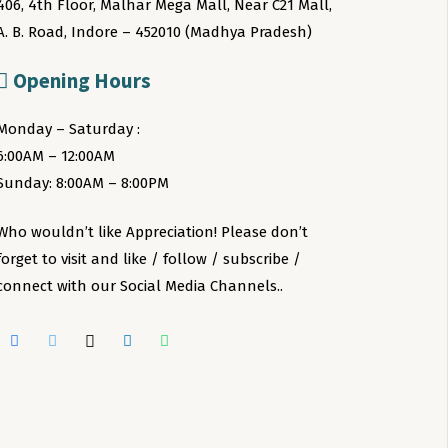
406, 4th Floor, Malhar Mega Mall, Near C21 Mall,
A. B. Road, Indore – 452010 (Madhya Pradesh)
Opening Hours
Monday – Saturday :
6:00AM – 12:00AM
Sunday: 8:00AM – 8:00PM
Who wouldn’t like Appreciation! Please don’t
forget to visit and like / follow / subscribe /
connect with our Social Media Channels..