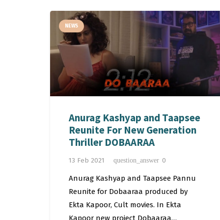
NEWS
Anurag Kashyap and Taapsee
Reunite For New Generation
Thriller DOBAARAA
13 Feb 2021
0
question_answer
Anurag Kashyap and Taapsee Pannu
Reunite for Dobaaraa produced by
Ekta Kapoor, Cult movies. In Ekta
Kapoor new project Dobaaraa…