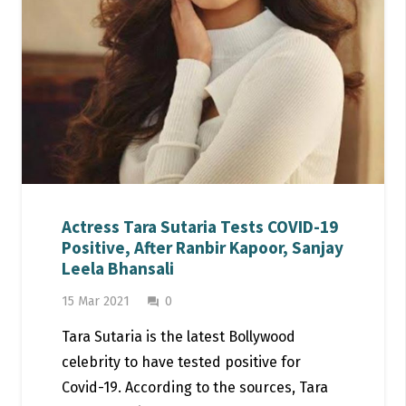
Actress Tara Sutaria Tests COVID-19
Positive, After Ranbir Kapoor, Sanjay
Leela Bhansali
15 Mar 2021
0
question_answer
Tara Sutaria is the latest Bollywood
celebrity to have tested positive for
Covid-19. According to the sources, Tara