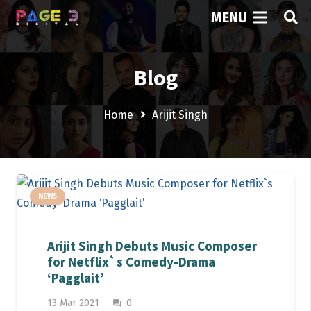
MENU
Blog
Home
Arijit Singh
NEWS
Arijit Singh Debuts Music Composer
for Netflix`s Comedy-Drama
‘Pagglait’
13 Mar 2021
0
question_answer