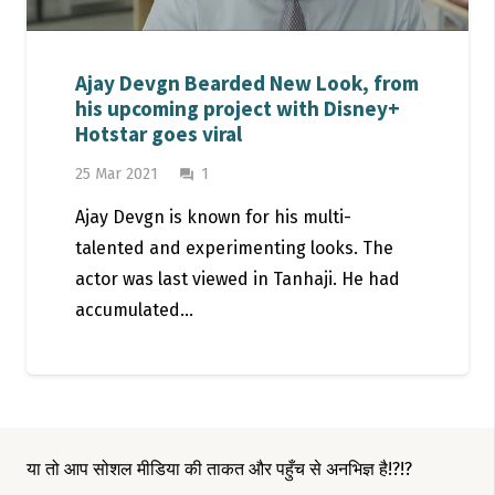
Ajay Devgn Bearded New Look, from
his upcoming project with Disney+
Hotstar goes viral
Comment
25 Mar 2021
1
question_answer
Ajay Devgn is known for his multi-
talented and experimenting looks. The
actor was last viewed in Tanhaji. He had
accumulated…
या तो आप सोशल मीडिया की ताकत और पहुँच से अनभिज्ञ है!?!?